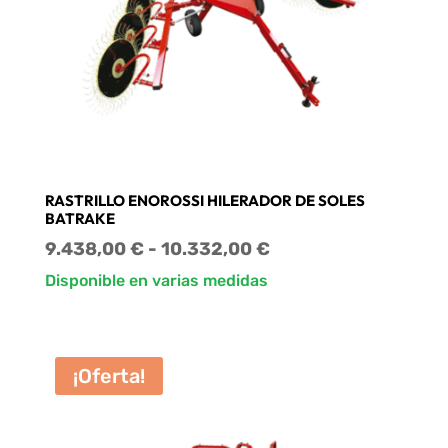
RASTRILLO ENOROSSI HILERADOR DE SOLES
BATRAKE
Rango
9.438,00
€
-
10.332,00
€
de
Disponible en varias medidas
precios:
desde
9.438,00 €
¡Oferta!
hasta
10.332,00 €