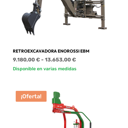
RETROEXCAVADORA ENOROSSI EBM
Rango
9.180,00
€
-
13.653,00
€
de
Disponible en varias medidas
precios:
desde
9.180,00 €
¡Oferta!
hasta
13.653,00 €