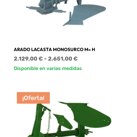
ARADO LACASTA MONOSURCO M» H
Rango
2.129,00
€
-
2.651,00
€
de
Disponible en varias medidas
precios:
desde
2.129,00 €
¡Oferta!
hasta
2.651,00 €