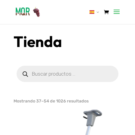
Tienda
Búsqueda
de
productos
Ordenado
Mostrando 37–54 de 1026 resultados
por
los
últimos