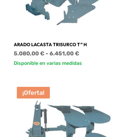
ARADO LACASTA TRISURCO T” H
Rango
5.080,00
€
-
6.451,00
€
de
Disponible en varias medidas
precios:
desde
5.080,00 €
¡Oferta!
hasta
6.451,00 €