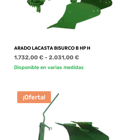
ARADO LACASTA BISURCO B HP H
Rango
1.732,00
€
-
2.031,00
€
de
Disponible en varias medidas
precios:
desde
1.732,00 €
¡Oferta!
hasta
2.031,00 €