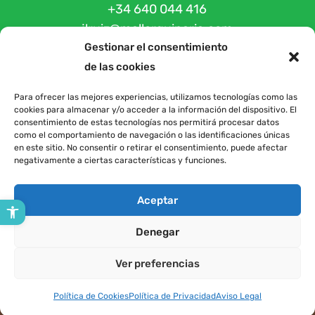
+34 640 044 416
jlruiz@mallorquinaria.com
Carrer Bernadí Font i Quetglas nº 8
Gestionar el consentimiento
de las cookies
07510 Sineu (Illes Balears)
Para ofrecer las mejores experiencias, utilizamos tecnologías como las
cookies para almacenar y/o acceder a la información del dispositivo. El
consentimiento de estas tecnologías nos permitirá procesar datos
LEGALES
como el comportamiento de navegación o las identificaciones únicas
en este sitio. No consentir o retirar el consentimiento, puede afectar
Términos y Condiciones
negativamente a ciertas características y funciones.
Política de devoluciones y reembolsos
Condiciones de Garantía
Registro de maquinaria
Aceptar
Abrir barra de herramientas
Aviso Legal
Política de Cookies
Denegar
Política de Privacidad
Declaración de Accesibilidad
Ver preferencias
Política de Cookies
Política de Privacidad
Aviso Legal