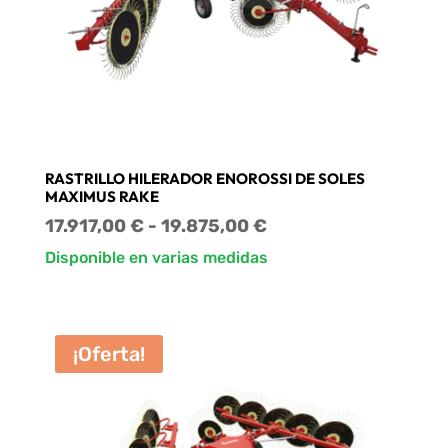
RASTRILLO HILERADOR ENOROSSI DE SOLES
MAXIMUS RAKE
Rango
17.917,00
€
-
19.875,00
€
de
Disponible en varias medidas
precios:
desde
17.917,00 €
¡Oferta!
hasta
19.875,00 €