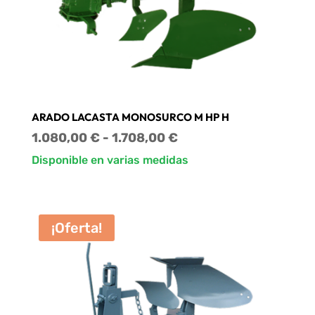
ARADO LACASTA MONOSURCO M HP H
Rango
1.080,00
€
-
1.708,00
€
de
Disponible en varias medidas
precios:
desde
1.080,00 €
¡Oferta!
hasta
1.708,00 €