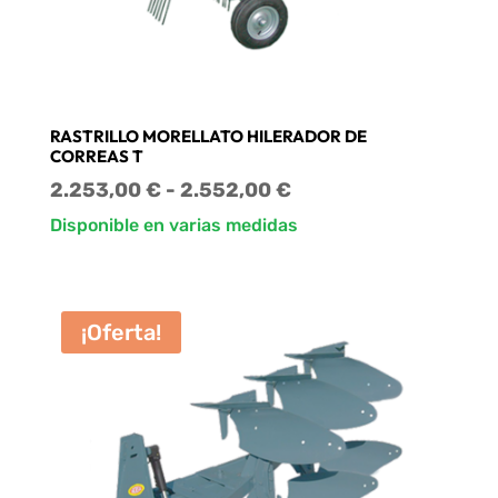
RASTRILLO MORELLATO HILERADOR DE
CORREAS T
Rango
2.253,00
€
-
2.552,00
€
de
Disponible en varias medidas
precios:
desde
2.253,00 €
¡Oferta!
hasta
2.552,00 €