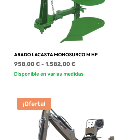
ARADO LACASTA MONOSURCO M HP
Rango
958,00
€
-
1.582,00
€
de
Disponible en varias medidas
precios:
desde
958,00 €
¡Oferta!
hasta
1.582,00 €