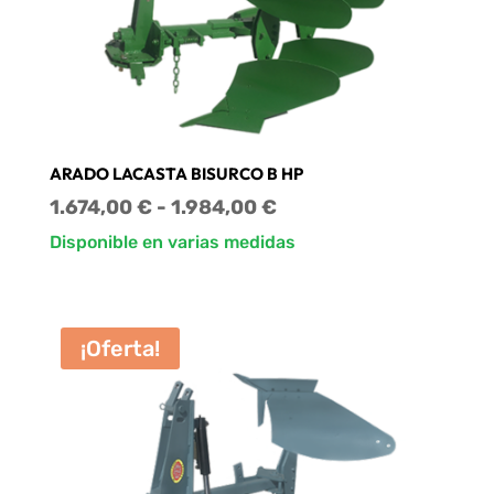
ARADO LACASTA BISURCO B HP
Rango
1.674,00
€
-
1.984,00
€
de
Disponible en varias medidas
precios:
desde
1.674,00 €
¡Oferta!
hasta
1.984,00 €