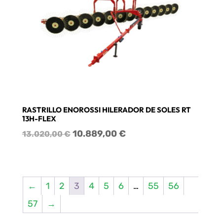
RASTRILLO ENOROSSI HILERADOR DE SOLES RT
13H-FLEX
El
El
10.889,00
€
13.020,00
€
precio
precio
original
actual
era:
es:
13.020,00 €.
10.889,00 €.
←
1
2
3
4
5
6
…
55
56
57
→