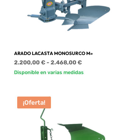
ARADO LACASTA MONOSURCO M»
Rango
2.200,00
€
-
2.468,00
€
de
Disponible en varias medidas
precios:
desde
2.200,00 €
¡Oferta!
hasta
2.468,00 €