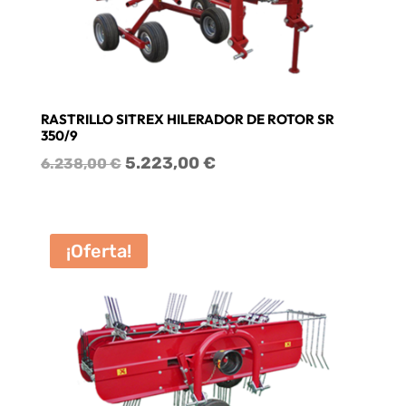
RASTRILLO SITREX HILERADOR DE ROTOR SR
350/9
El
El
5.223,00
€
6.238,00
€
precio
precio
original
actual
era:
es:
¡Oferta!
6.238,00 €.
5.223,00 €.