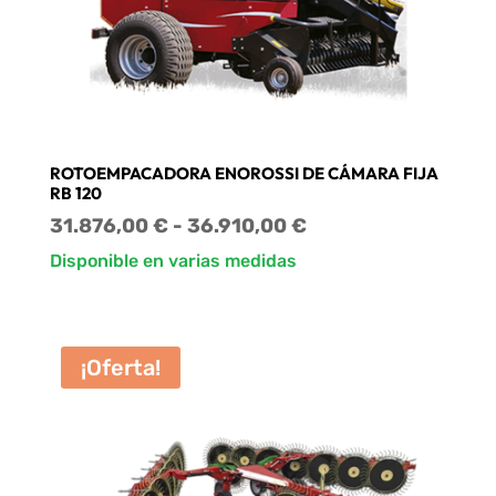
ROTOEMPACADORA ENOROSSI DE CÁMARA FIJA
RB 120
Rango
31.876,00
€
-
36.910,00
€
de
Disponible en varias medidas
precios:
desde
31.876,00 €
¡Oferta!
hasta
36.910,00 €