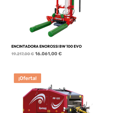
ENCINTADORA ENOROSSI BW 100 EVO
El
El
16.061,00
€
19.217,00
€
precio
precio
original
actual
era:
es:
¡Oferta!
19.217,00 €.
16.061,00 €.