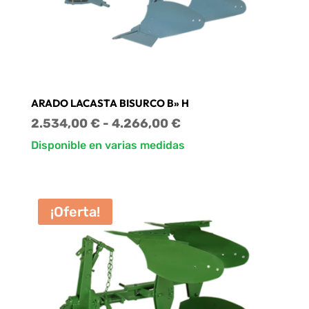
ARADO LACASTA BISURCO B» H
Rango
2.534,00
€
-
4.266,00
€
de
Disponible en varias medidas
precios:
desde
2.534,00 €
¡Oferta!
hasta
4.266,00 €